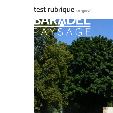
test rubrique
category[1]