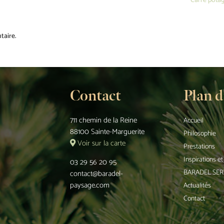
Carré pota
taire.
Contact
Plan d
711 chemin de la Reine
Accueil
88100 Sainte-Marguerite
Philosophie
Voir sur la carte
Prestations
Inspirations e
03 29 56 20 95
BARADEL SER
contact@baradel-
paysage.com
Actualités
Contact