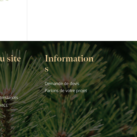
ger
→
u site
Information
s
Demande de devis
Parlons de votre projet
t tendances
VICE