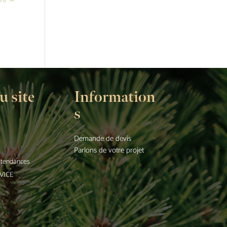
ure
→
u site
Information
s
Demande de devis
Parlons de votre projet
t tendances
VICE