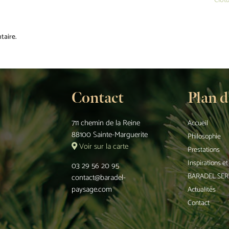
Clot
taire.
Contact
Plan d
711 chemin de la Reine
Accueil
88100 Sainte-Marguerite
Philosophie
Voir sur la carte
Prestations
Inspirations e
03 29 56 20 95
BARADEL SER
contact@baradel-
paysage.com
Actualités
Contact