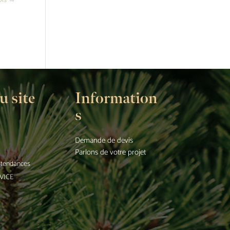
ois
→
u site
Information
s
Demande de devis
Parlons de votre projet
t tendances
VICE