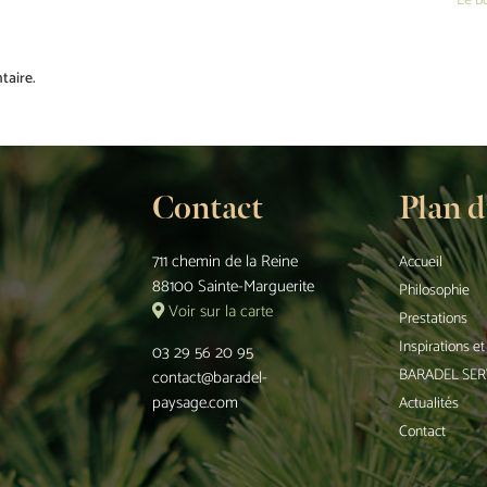
Le b
taire.
Contact
Plan d
711 chemin de la Reine
Accueil
88100 Sainte-Marguerite
Philosophie
Voir sur la carte
Prestations
Inspirations e
03 29 56 20 95
BARADEL SER
contact@baradel-
paysage.com
Actualités
Contact