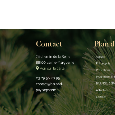
Contact
Plan d
711 chemin de la Reine
Accueil
88100 Sainte-Marguerite
Philosophie
Voir sur la carte
Prestations
Inspirations et
03 29 56 20 95
contact@baradel-
BARADEL SER
paysage.com
Actualités
Contact