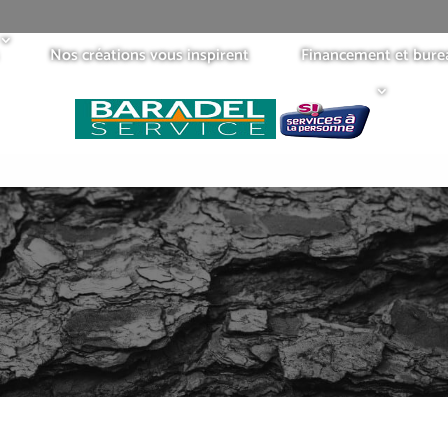
Nos créations vous inspirent
Financement et bure