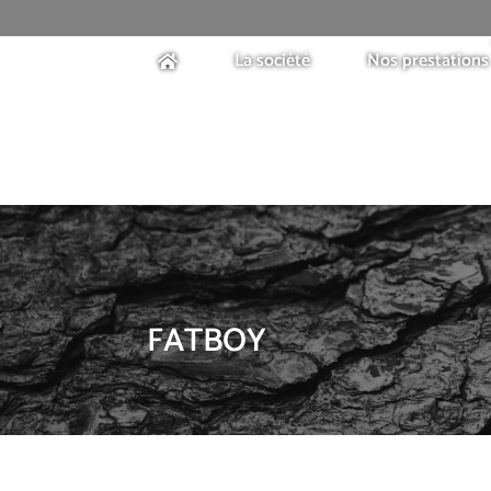
La société
Nos prestations
FATBOY