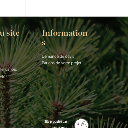
u site
Information
s
Demande de devis
Parlons de votre projet
t tendances
VICE
Site propulsé par