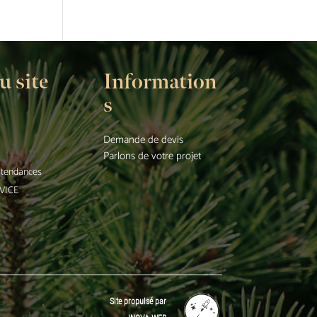
u site
Information
s
Demande de devis
Parlons de votre projet
t tendances
VICE
Site propulsé par