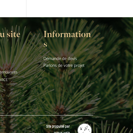
u site
Information
s
Demande de devis
Parlons de votre projet
t tendances
VICE
Site propulsé par