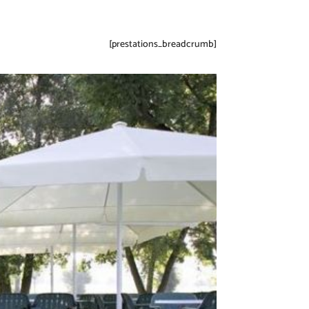
[prestations_breadcrumb]