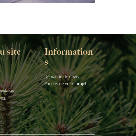
u site
Information
s
Demande de devis
Parlons de votre projet
 tendances
VICE