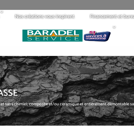
Nos créations vous inspirent
Financement et bure
ASSE
o et sans chimie), composite et/ou céramique et entièrement démontable sans