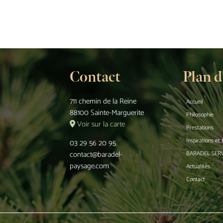
Contact
Plan d
711 chemin de la Reine
Accueil
88100 Sainte-Marguerite
Philosophie
Voir sur la carte
Prestations
Inspirations et
03 29 56 20 95
contact@baradel-
BARADEL SER
paysage.com
Actualités
Contact