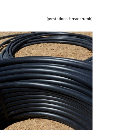
[prestations_breadcrumb]