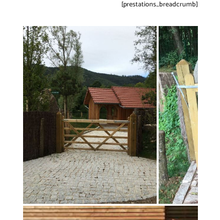
[prestations_breadcrumb]