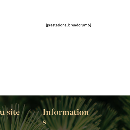
[prestations_breadcrumb]
u site
Information
s