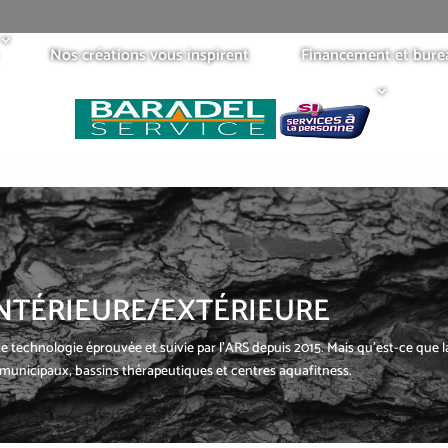
Nos créations vous inspirent
Financement et bure
INTÉRIEURE/EXTÉRIEURE
 technologie éprouvée et suivie par l’ARS depuis 2015. Mais qu’est-ce que la fi
s municipaux, bassins thérapeutiques et centres aquafitness.