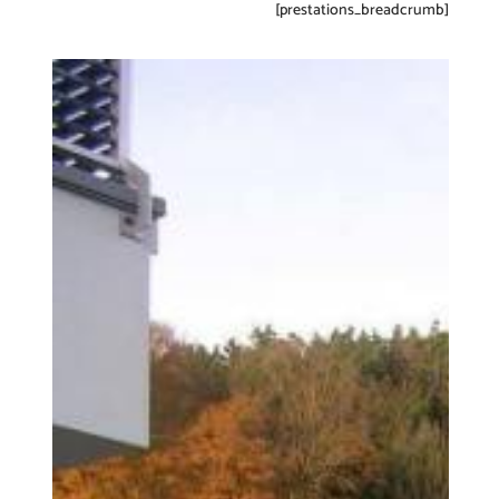
[prestations_breadcrumb]