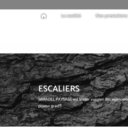
La société
Nos prestations
ESCALIERS
BARADEL PAYSAGE est leader vosgien des agencements
poseur grad®