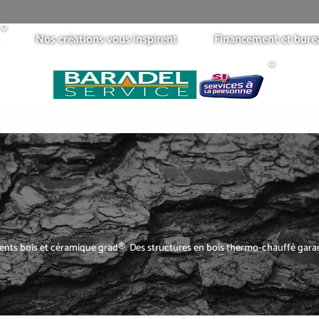
Nos créations vous inspirent
Financement et bure
 bois et céramique grad®. Des structures en bois thermo-chauffé garanti