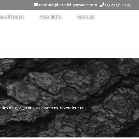
contact@baradel-paysage.com
03 29 56 20 95
au d’études
Actualités
Contact
es de 15 à 50 ans les essences. revendeur et