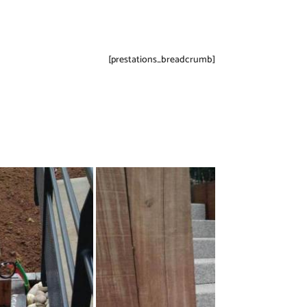
[prestations_breadcrumb]