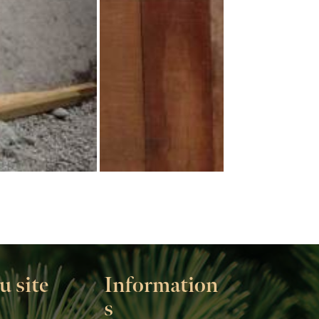
u site
Information
s