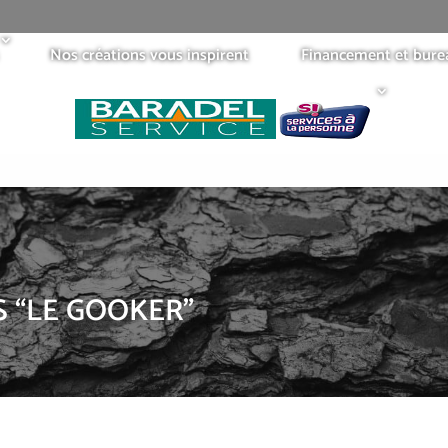
Nos créations vous inspirent
Financement et bure
S “LE GOOKER”