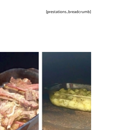
[prestations_breadcrumb]