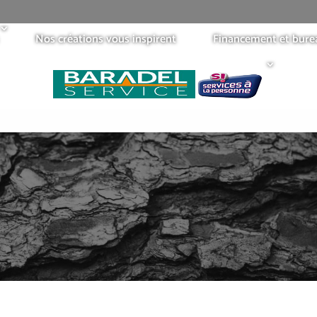
Nos créations vous inspirent
Financement et bure