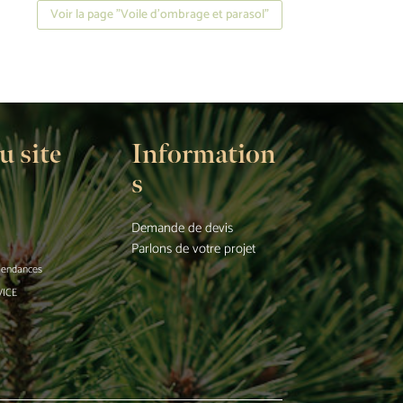
Voir la page "Voile d'ombrage et parasol"
u site
Information
s
Demande de devis
Parlons de votre projet
 tendances
VICE