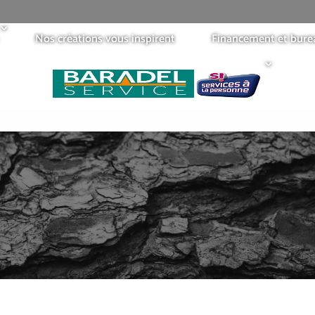
Nos créations vous inspirent
Financement et bure