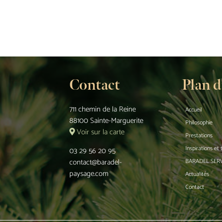
Contact
Plan d
711 chemin de la Reine
Accueil
88100 Sainte-Marguerite
Philosophie
Voir sur la carte
Prestations
Inspirations et
03 29 56 20 95
contact@baradel-
BARADEL SER
paysage.com
Actualités
Contact