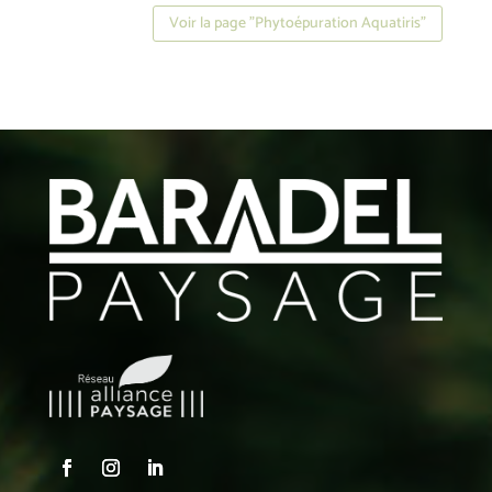
Voir la page "Phytoépuration Aquatiris"