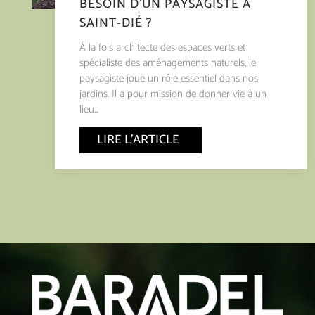
BESOIN D’UN PAYSAGISTE À
SAINT-DIÉ ?
À la fois architecte des espaces verts et
spécialiste des aménagements naturels, le
paysagiste joue un rôle essentiel dans nos
jardins. Il a pour mission de donner vie à un
lieu...
LIRE L'ARTICLE