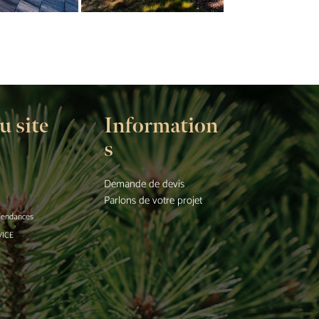
u site
Information
s
Demande de devis
Parlons de votre projet
 tendances
VICE