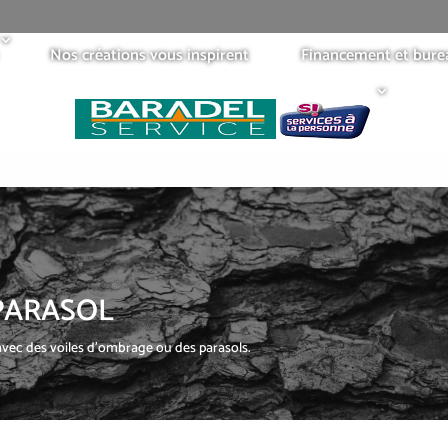
Nos créations vous inspirent
Financement et bure
PARASOL
avec des voiles d’ombrage ou des parasols.