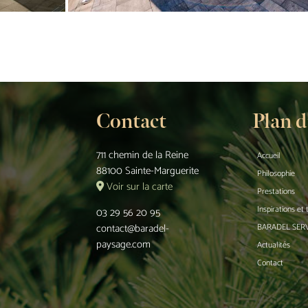
Contact
Plan d
711 chemin de la Reine
Accueil
88100 Sainte-Marguerite
Philosophie
Voir sur la carte
Prestations
Inspirations et
03 29 56 20 95
contact@baradel-
BARADEL SER
paysage.com
Actualités
Contact