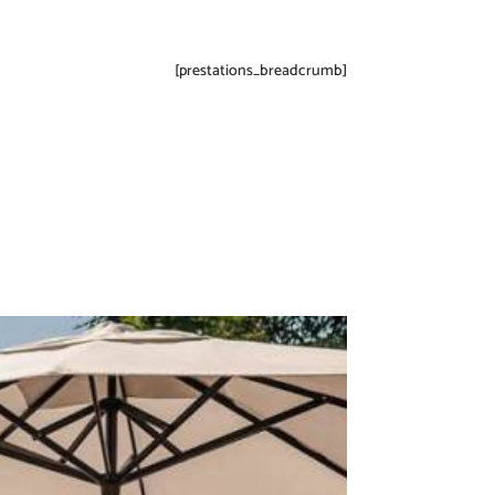
[prestations_breadcrumb]