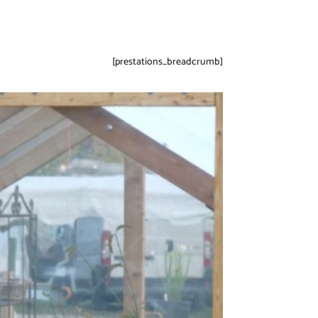
[prestations_breadcrumb]