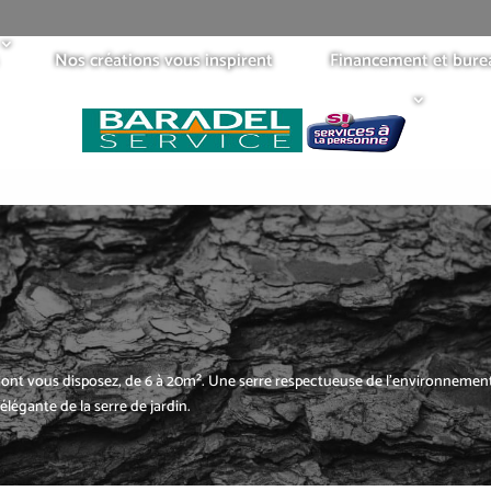
Nos créations vous inspirent
Financement et bure
 dont vous disposez, de 6 à 20m². Une serre respectueuse de l’environnemen
 élégante de la serre de jardin.